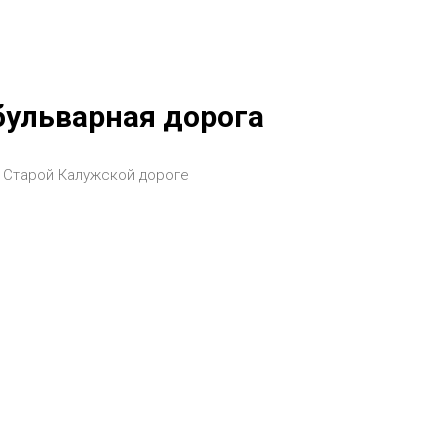
бульварная дорога
 Старой Калужской дороге