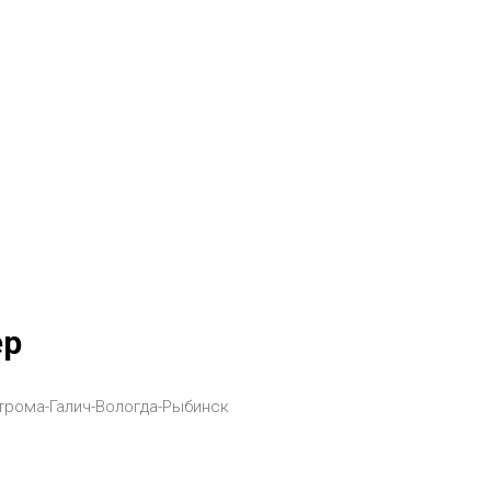
ер
трома-Галич-Вологда-Рыбинск