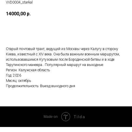
VVD0004_starkal
14000,00
р.
Хочу поехать!
Cтарый почтовый тракт, ведущий из Москвы через Калугу в сторону
Киева, известный с XIV века. Она была важным военным маршрутом,
использовавшимся Кутузовым после Бородинской битвы и в ходе
Тарутинского маневра.. Популярный маршрут на выходные.
Регион: Калужская область
Год: 2026
Месяц: октябрь
Продолжительность: Выезд выходного дня
Tilda
Made on