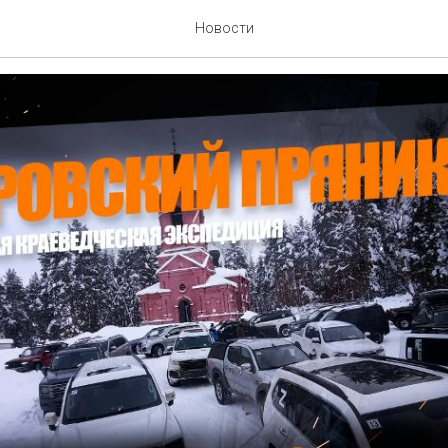
кий прияник
Новости