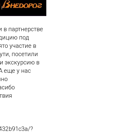
 в партнерстве
едицию под
то участие в
ути, посетили
и экскурсию в
А еще у нас
чно
асибо
твия
8432b91c3a/?