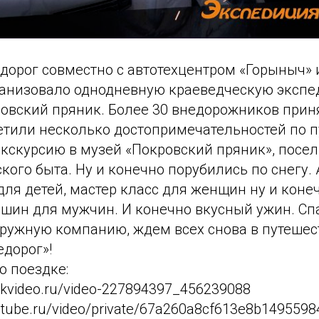
дорог совместно с автотехцентром «Горыныч» и
рганизовало однодневную краеведческую эксп
овский пряник. Более 30 внедорожников приня
етили несколько достопримечательностей по п
экскурсию в музей «Покровский пряник», посел
кого быта. Ну и конечно порубились по снегу. 
ля детей, мастер класс для женщин ну и коне
шин для мужчин. И конечно вкусный ужин. Сп
дружную компанию, ждем всех снова в путешес
едорог»!
о поездке:
//vkvideo.ru/video-227894397_456239088
rutube.ru/video/private/67a260a8cf613e8b149559