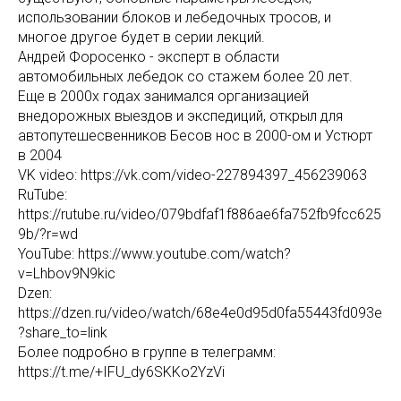
использовании блоков и лебедочных тросов, и
многое другое будет в серии лекций.
Андрей Форосенко - эксперт в области
автомобильных лебедок со стажем более 20 лет.
Еще в 2000х годах занимался организацией
внедорожных выездов и экспедиций, открыл для
автопутешесвенников Бесов нос в 2000-ом и Устюрт
в 2004
VK video: https://vk.com/video-227894397_456239063
RuTube:
https://rutube.ru/video/079bdfaf1f886ae6fa752fb9fcc625
9b/?r=wd
YouTube: https://www.youtube.com/watch?
v=Lhbov9N9kic
Dzen:
https://dzen.ru/video/watch/68e4e0d95d0fa55443fd093e
?share_to=link
Более подробно в группе в телеграмм:
https://t.me/+IFU_dy6SKKo2YzVi