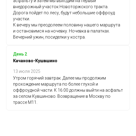
асфальту и затем мы выходим на первый
внедорожный участок Новоторжского тракта.
Дорога пойдет по лесу, будут небольшие оффроуд
участки.
К вечеру мы преодолеем половину нашего маршрута
и остановимся на ночевку. Ночевка в палатках.
Вечерний ужин, посиделки у костра.
День 2
Качаново-Кушвшино
13 июля 2025
Утром горячий завтрак. Далее мы продолжим
прохождение маршрута по более глухой и
оффроудной части. К 16:00 должны выйти на асфальт
за селом Кувшиново. Возвращение в Москву по
трассе М11.